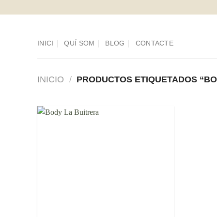
Saltar
al
contenido
INICI
QUÍ SOM
BLOG
CONTACTE
INICIO
/
PRODUCTOS ETIQUETADOS “BO