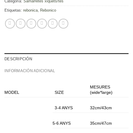
Categoría:
Samarretes xiquets/tes
Etiquetas:
rebonica
,
Rebonico
DESCRIPCIÓN
INFORMACIÓN ADICIONAL
MESURES
MODEL
SIZE
(wide*large)
3-4 ANYS
32cm/43cm
5-6 ANYS
35cm/47cm