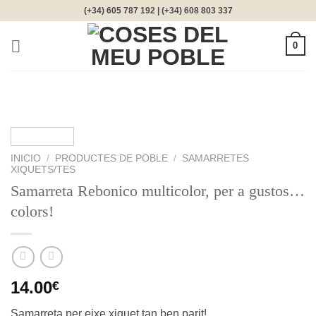
Saltar
(+34) 605 787 192 | (+34) 608 803 337
al
contenido
0
INICIO
/
PRODUCTES DE POBLE
/
SAMARRETES
XIQUETS/TES
Samarreta Rebonico multicolor, per a gustos…
colors!
14.00
€
Samarreta per eixe xiquet tan ben parit!