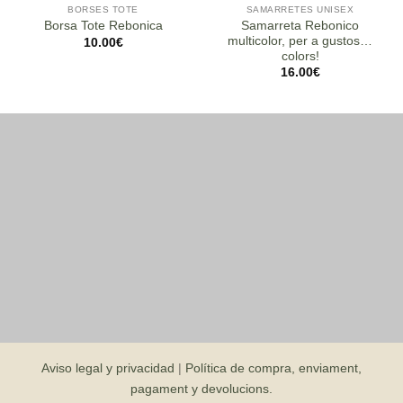
BORSES TOTE
SAMARRETES UNISEX
Samarreta Rebonico
Borsa Tote Rebonica
multicolor, per a gustos…
10.00
€
colors!
16.00
€
Aviso legal y privacidad
|
Política de compra, enviament,
pagament y devolucions.