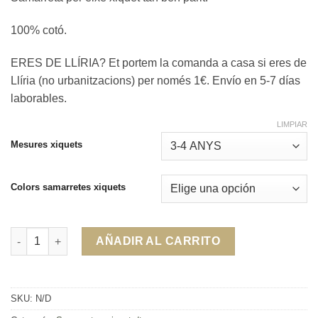
100% cotó.
ERES DE LLÍRIA? Et portem la comanda a casa si eres de
Llíria (no urbanitzacions) per només 1€. Envío en 5-7 días
laborables.
LIMPIAR
Mesures xiquets
Colors samarretes xiquets
Samarreta Rebonico multicolor, per a gustos...colors! cantidad
AÑADIR AL CARRITO
SKU:
N/D