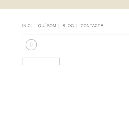
Saltar
al
contenido
INICI
QUÍ SOM
BLOG
CONTACTE