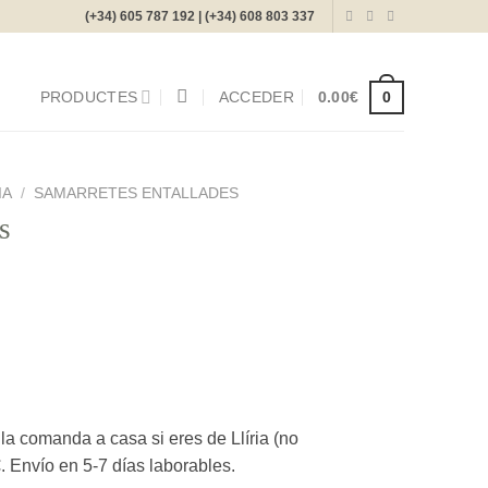
(+34) 605 787 192 | (+34) 608 803 337
0
PRODUCTES
ACCEDER
0.00
€
IA
/
SAMARRETES ENTALLADES
s
 comanda a casa si eres de Llíria (no
 Envío en 5-7 días laborables.