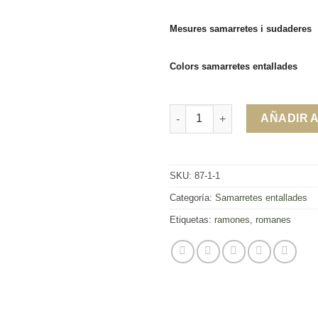
Mesures samarretes i sudaderes
Colors samarretes entallades
Samarreta Romanes cantidad
AÑADIR 
SKU:
87-1-1
Categoría:
Samarretes entallades
Etiquetas:
ramones
,
romanes