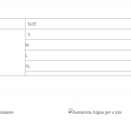
SIZE
S
M
L
XL