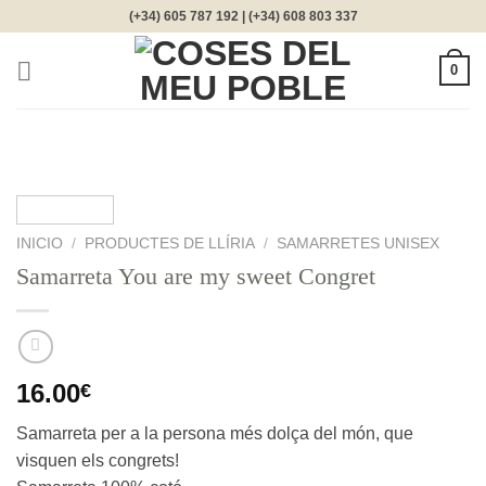
Saltar
(+34) 605 787 192 | (+34) 608 803 337
al
contenido
0
INICIO
/
PRODUCTES DE LLÍRIA
/
SAMARRETES UNISEX
Samarreta You are my sweet Congret
16.00
€
Samarreta per a la persona més dolça del món, que
visquen els congrets!