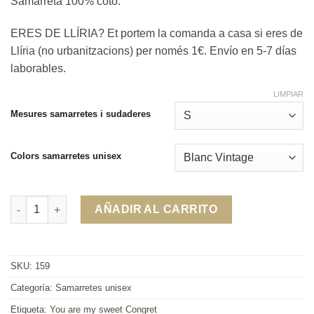
Samarreta 100% cotó.
ERES DE LLÍRIA? Et portem la comanda a casa si eres de
Llíria (no urbanitzacions) per només 1€. Envío en 5-7 días
laborables.
LIMPIAR
Mesures samarretes i sudaderes
Colors samarretes unisex
Samarreta You are my sweet Congret cantidad
AÑADIR AL CARRITO
SKU:
159
Categoría:
Samarretes unisex
Etiqueta:
You are my sweet Congret