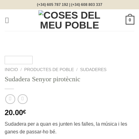
Saltar
(+34) 605 787 192 | (+34) 608 803 337
al
contenido
0
INICIO
/
PRODUCTES DE POBLE
/
SUDADERES
Sudadera Senyor pirotècnic
20.00
€
Sudadera per a quan es junten les falles, la música i les
ganes de passar-ho bé.