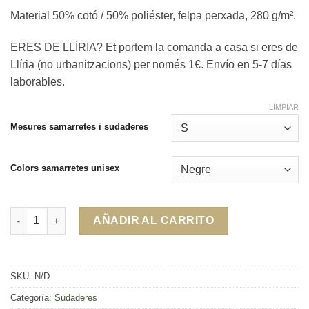
Material 50% cotó / 50% poliéster, felpa perxada, 280 g/m².
ERES DE LLÍRIA? Et portem la comanda a casa si eres de
Llíria (no urbanitzacions) per només 1€. Envío en 5-7 días
laborables.
LIMPIAR
Mesures samarretes i sudaderes
Colors samarretes unisex
Sudadera Senyor pirotècnic cantidad
AÑADIR AL CARRITO
SKU:
N/D
Categoría:
Sudaderes