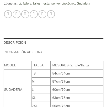
Etiquetas:
dj
,
fallera
,
falles
,
festa
,
senyor pirotècnic
,
Sudadera
DESCRIPCIÓN
INFORMACIÓN ADICIONAL
MODEL
TALLA
MESURES (ample*llarg)
S
54cm/64cm
M
57cm/67cm
SUDADERA
L
60cm/70cm
XL
63cm/73cm
2XL
66cm/76cm