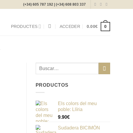
(+34) 605 787 192 | (+34) 608 803 337
0
PRODUCTES
ACCEDER
0.00
€
À
Buscar
por:
PRODUCTOS
Els colors del meu
poble: Llíria
9.90
€
Sudadera BICIMÓN