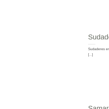
Sudade
Sudaderes en 
[...]
Samarr