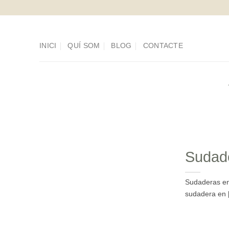
Saltar
al
contenido
INICI
QUÍ SOM
BLOG
CONTACTE
Sudade
Sudaderas en 
sudadera en [.