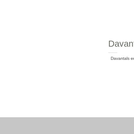
Davant
Davantals en 