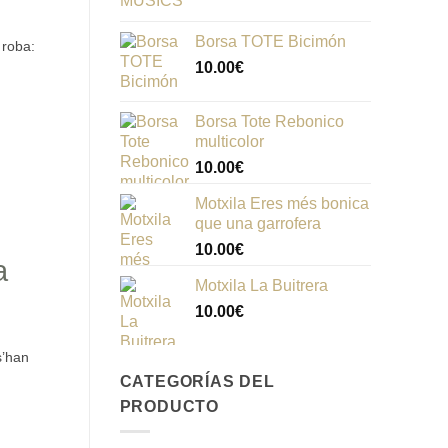
Borsa TOTE Bicimón
 roba:
10.00
€
Borsa Tote Rebonico
multicolor
10.00
€
Motxila Eres més bonica
que una garrofera
10.00
€
a
Motxila La Buitrera
10.00
€
s’han
CATEGORÍAS DEL
PRODUCTO