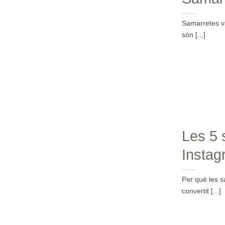
Samarretes v
són [...]
Les 5 
Instag
Per què les s
convertit [...]