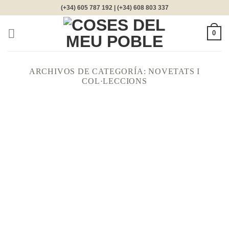
Saltar
(+34) 605 787 192 | (+34) 608 803 337
al
contenido
0
ARCHIVOS DE CATEGORÍA:
NOVETATS I
COL·LECCIONS