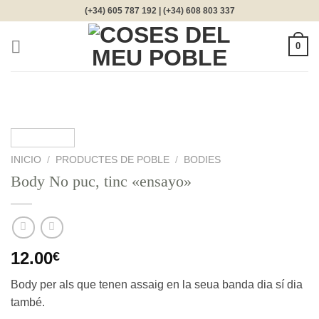
Saltar
(+34) 605 787 192 | (+34) 608 803 337
al
contenido
0
INICIO
/
PRODUCTES DE POBLE
/
BODIES
Body No puc, tinc «ensayo»
12.00
€
Body per als que tenen assaig en la seua banda dia sí dia
també.