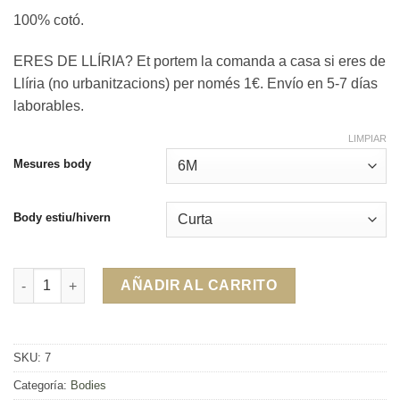
100% cotó.
ERES DE LLÍRIA? Et portem la comanda a casa si eres de
Llíria (no urbanitzacions) per només 1€. Envío en 5-7 días
laborables.
LIMPIAR
Mesures body
Body estiu/hivern
Body No puc, tinc "ensayo" cantidad
AÑADIR AL CARRITO
SKU:
7
Categoría:
Bodies