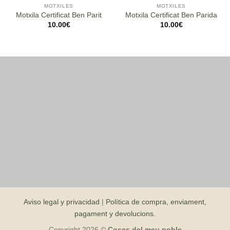
MOTXILES
MOTXILES
Motxila Certificat Ben Parit
Motxila Certificat Ben Parida
10.00
€
10.00
€
Aviso legal y privacidad
|
Política de compra, enviament,
pagament y devolucions.
Copyright 2026 ©
Coses del meu poble