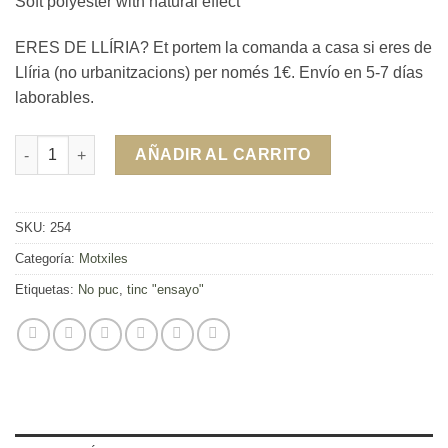
Soft polyester with natural effect
ERES DE LLÍRIA? Et portem la comanda a casa si eres de
Llíria (no urbanitzacions) per només 1€. Envío en 5-7 días
laborables.
Motxila No puc, tinc "ensayo" cantidad
AÑADIR AL CARRITO
SKU:
254
Categoría:
Motxiles
Etiquetas:
No puc
,
tinc "ensayo"