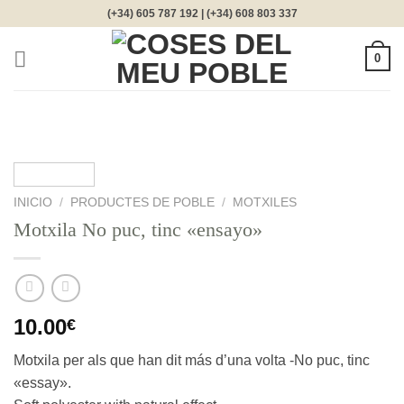
Saltar
(+34) 605 787 192 | (+34) 608 803 337
al
contenido
0
INICIO
/
PRODUCTES DE POBLE
/
MOTXILES
Motxila No puc, tinc «ensayo»
10.00
€
Motxila per als que han dit más d’una volta -No puc, tinc
«essay».