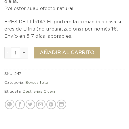
d’ella.
Poliester suau efecte natural.
ERES DE LLÍRIA? Et portem la comanda a casa si
eres de Llíria (no urbanitzacions) per només 1€.
Envío en 5-7 días laborables.
Borsa TOTE Destilerías Civera cantidad
AÑADIR AL CARRITO
SKU:
247
Categoría:
Borses tote
Etiqueta:
Destilerias Civera