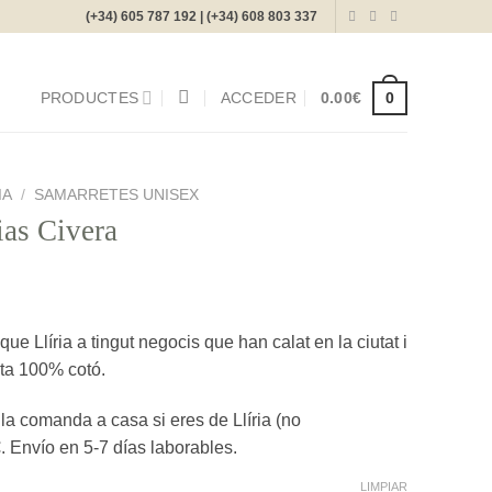
(+34) 605 787 192 | (+34) 608 803 337
0
PRODUCTES
ACCEDER
0.00
€
IA
/
SAMARRETES UNISEX
ias Civera
e Llíria a tingut negocis que han calat en la ciutat i
eta 100% cotó.
 comanda a casa si eres de Llíria (no
 Envío en 5-7 días laborables.
LIMPIAR