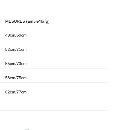
MESURES (ample*llarg)
49cm/69cm
52cm/71cm
55cm/73cm
58cm/75cm
62cm/77cm