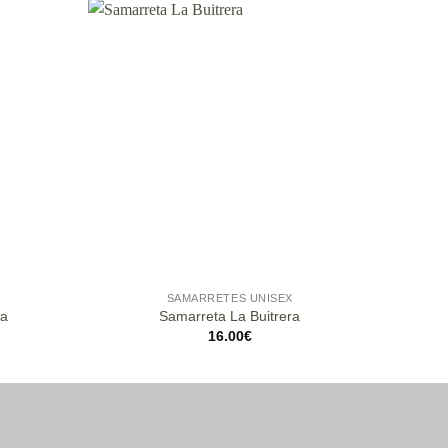
SAMARRETES UNISEX
ra
Samarreta La Buitrera
Samarr
16.00
€