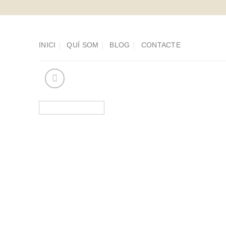
Saltar
al
contenido
INICI
QUÍ SOM
BLOG
CONTACTE