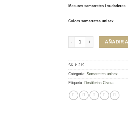
Mesures samarretes i sudaderes
Colors samarretes unisex
Samarreta Destilerias Civera c
AÑADIR 
SKU:
219
Categoría:
Samarretes unisex
Etiqueta:
Destilerias Civera