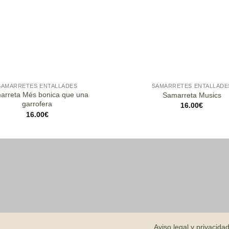
SAMARRETES ENTALLADES
SAMARRETES ENTALLADE
arreta Més bonica que una
Samarreta Musics
garrofera
16.00
€
16.00
€
Aviso legal y privacida