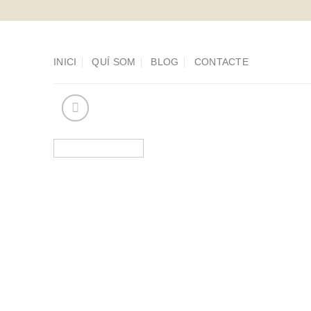
Saltar
al
contenido
INICI
QUÍ SOM
BLOG
CONTACTE