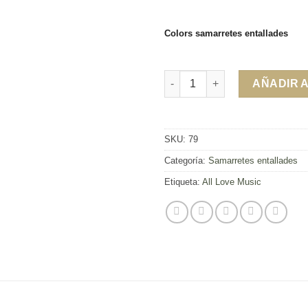
Colors samarretes entallades
Samarreta All Love Music cant
AÑADIR 
SKU:
79
Categoría:
Samarretes entallades
Etiqueta:
All Love Music