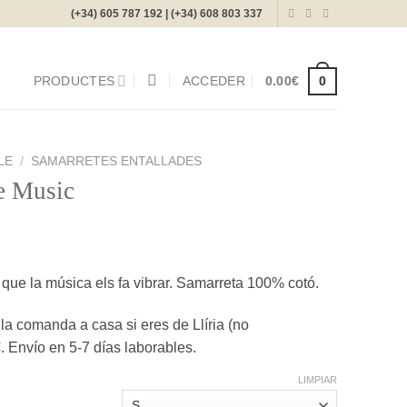
(+34) 605 787 192 | (+34) 608 803 337
0
PRODUCTES
ACCEDER
0.00
€
LE
/
SAMARRETES ENTALLADES
e Music
 que la música els fa vibrar. Samarreta 100% cotó.
 comanda a casa si eres de Llíria (no
 Envío en 5-7 días laborables.
LIMPIAR