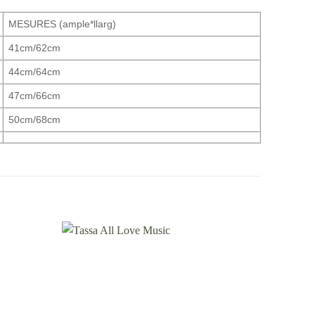
MESURES (ample*llarg)
41cm/62cm
44cm/64cm
47cm/66cm
50cm/68cm