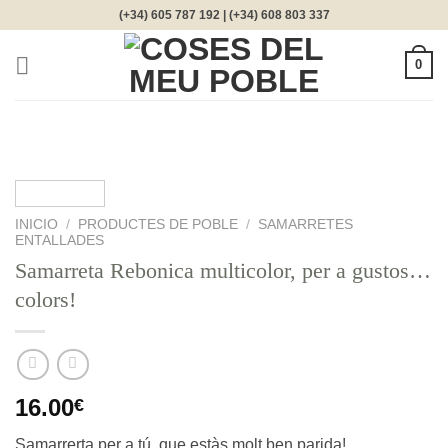
Saltar
(+34) 605 787 192 | (+34) 608 803 337
al
contenido
0
INICIO
/
PRODUCTES DE POBLE
/
SAMARRETES
ENTALLADES
Samarreta Rebonica multicolor, per a gustos…
colors!
16.00
€
Samarrerta per a tú, que estàs molt ben parida!