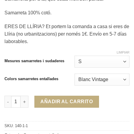
Samarreta 100% cotó.
ERES DE LLÍRIA? Et portem la comanda a casa si eres de
Llíria (no urbanitzacions) per només 1€. Envío en 5-7 días
laborables.
LIMPIAR
Mesures samarretes i sudaderes
Colors samarretes entallades
Samarreta Rebonica multicolor, per a gustos...colors! cantidad
AÑADIR AL CARRITO
SKU:
140-1-1