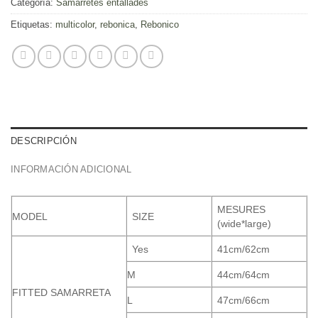
Categoría:
Samarretes entallades
Etiquetas:
multicolor
,
rebonica
,
Rebonico
DESCRIPCIÓN
INFORMACIÓN ADICIONAL
MESURES
MODEL
SIZE
(wide*large)
Yes
41cm/62cm
M
44cm/64cm
FITTED SAMARRETA
L
47cm/66cm