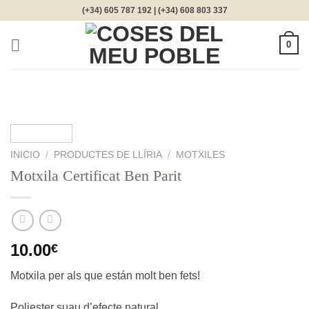
Saltar
(+34) 605 787 192 | (+34) 608 803 337
al
contenido
0
INICIO
/
PRODUCTES DE LLÍRIA
/
MOTXILES
Motxila Certificat Ben Parit
10.00
€
Motxila per als que están molt ben fets!
Poliester suau d’efecte natural.